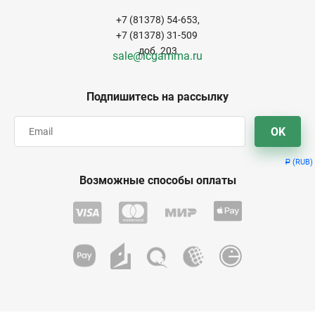
+7 (81378) 54-653,
+7 (81378) 31-509
доб. 203
sale@icgamma.ru
Подпишитесь на рассылку
OK
(RUB)
Р
Возможные способы оплаты