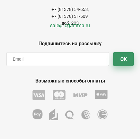
+7 (81378) 54-653,
+7 (81378) 31-509
доб. 203
sale@icgamma.ru
Подпишитесь на рассылку
OK
Возможные способы оплаты